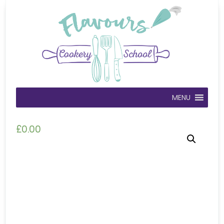
MENU
£
0.00