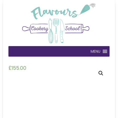
MENU
£
155.00