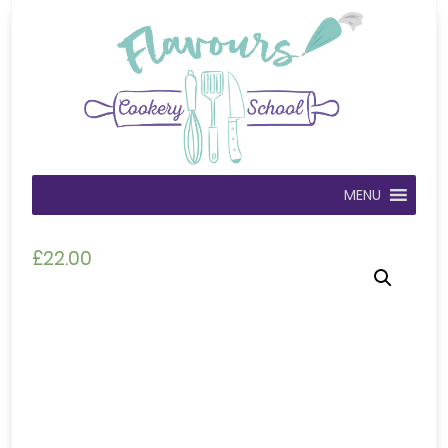
MENU
£
22.00