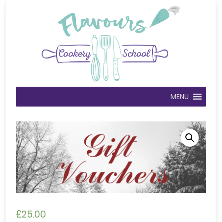
MENU
£
25.00