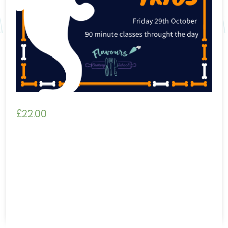
£
22.00