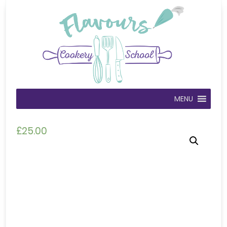
MENU
£
25.00