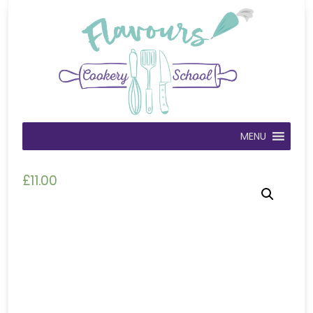
MENU
£
11.00