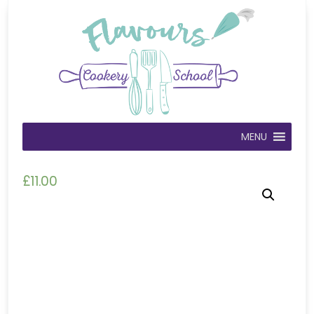
MENU
£
11.00