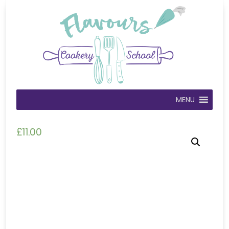
MENU
£
11.00