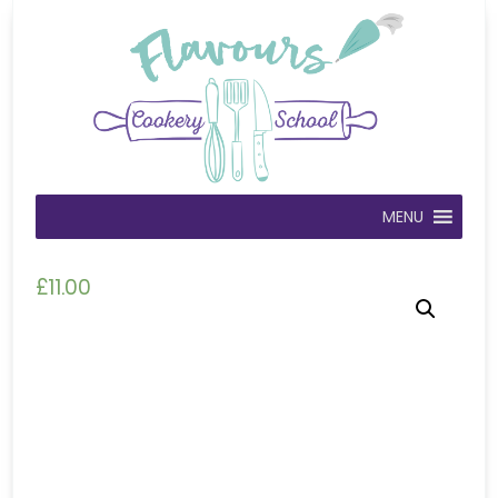
MENU
£
11.00