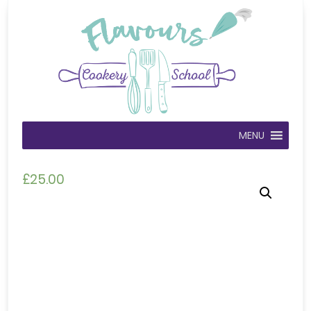
MENU
£
25.00