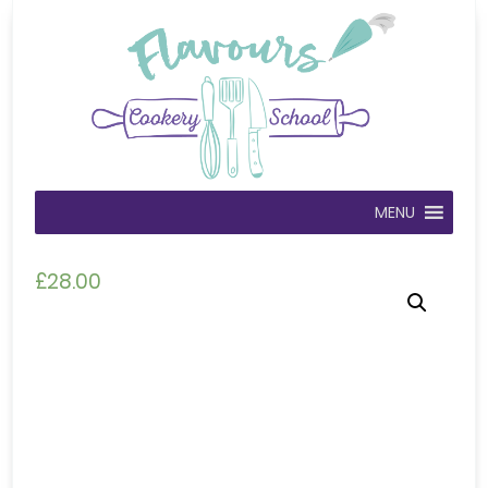
MENU
£
28.00