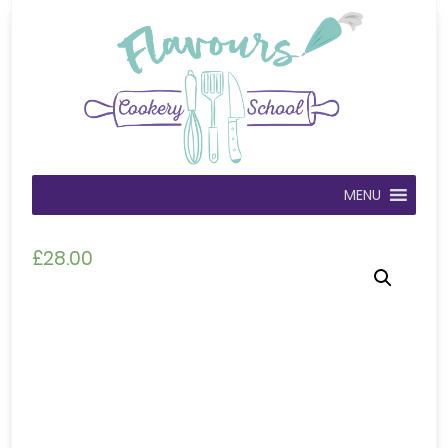
MENU
£
28.00